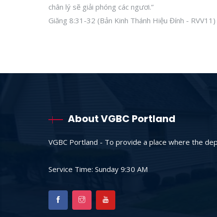
chân lý sẽ giải phóng các ngươi.”
Giăng 8:31-32 (Bản Kinh Thánh Hiệu Đính - RVV11)
About VGBC Portland
VGBC Portland - To provide a place where the depr
Service Time: Sunday 9:30 AM