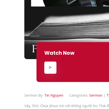
Watch Now
Sermon By:
Tin Nguyen
Categories:
Sermon
|
T
Vậy, Đức Chúa Jêsus nói với những người Do Thái đã 