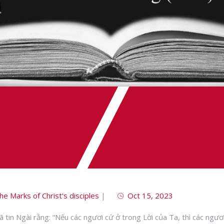
he Marks of Christ's disciples
|
Oct 15, 2023
tin Ngài rằng: “Nếu các ngươi cứ ở trong Lời của Ta, thì các ngươi