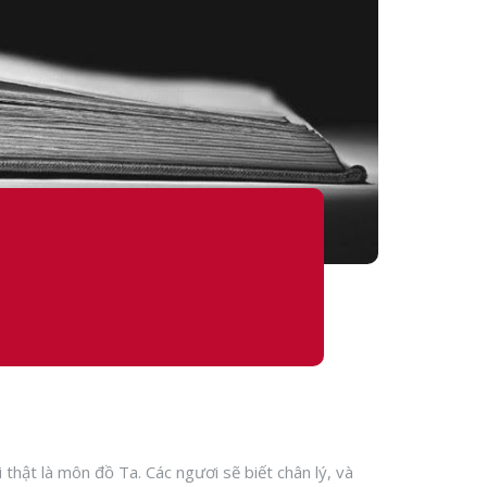
 thật là môn đồ Ta. Các ngươi sẽ biết chân lý, và